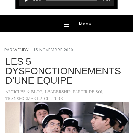
00:00
00:00
audio
Menu
PAR
WENDY
|
15 NOVEMBRE 2020
LES 5
DYSFONCTIONNEMENTS
D’UNE EQUIPE
ARTICLES & BLOG
,
LEADERSHIP
,
PARTIR DE SOI
,
TRANSFORMER LA CULTURE