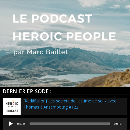
DERNIER EPISODE :
[Rediffusion] Les secrets de l'estime de soi - avec
Thomas d'Ansembourg #122
Lecteur
00:00
00:00
audio