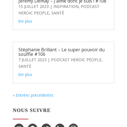
Jérémy Demay – J’aime donc je suis ! #108
15 JUILLET 2023
|
INSPIRATION
,
PODCAST
HEROIC PEOPLE
,
SANTÉ
lire plus
Stéphanie Brillant – Le super pouvoir du
souffle #106
7 JUILLET 2023
|
PODCAST HEROIC PEOPLE
,
SANTÉ
lire plus
« Entrées précédentes
NOUS SUIVRE
youtube
facebook
twitter
linkedin
instagram