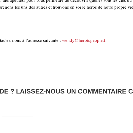
els, thérapeutes) pour vous permettre de découvrir quelles sont les clés du
enons les uns des autres et trouvons en soi le héros de notre propre vi
actez-nous à l’adresse suivante :
wendy@heroicpeople.fr
DE ? LAISSEZ-NOUS UN COMMENTAIRE C