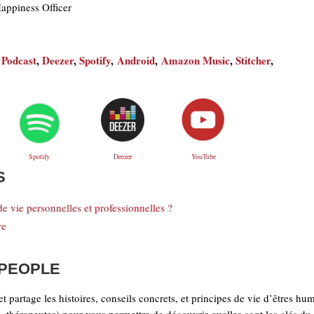
Happiness Officer
 Podcast
,
Deezer
,
Spotify
,
Android
,
Amazon Music
,
Stitcher
,
Deezer
YouTube
Spotify
S
e vie personnelles et professionnelles ?
re
 PEOPLE
et partage les histoires, conseils concrets, et principes de vie d’êtres hu