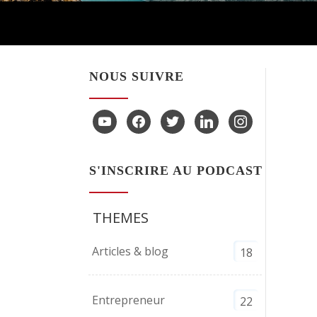
ou
diminuer
le
volume.
NOUS SUIVRE
youtube
facebook
twitter
linkedin
instagram
S'INSCRIRE AU PODCAST
THEMES
Articles & blog
18
Entrepreneur
22