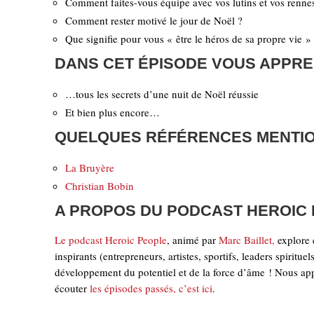
Comment faites-vous équipe avec vos lutins et vos renne
Comment rester motivé le jour de Noël ?
Que signifie pour vous « être le héros de sa propre vie »
DANS CET ÉPISODE VOUS APPR
…tous les secrets d’une nuit de Noël réussie
Et bien plus encore…
QUELQUES RÉFÉRENCES MENTI
La Bruyère
Christian Bobin
A PROPOS DU PODCAST HEROIC
Le podcast Heroic People
, animé par
Marc Baillet,
explore e
inspirants (entrepreneurs, artistes, sportifs, leaders spiritu
développement du potentiel et de la force d’âme ! Nous appr
écouter
les épisodes passés, c’est ici
.