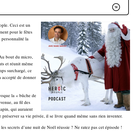
ple. Ceci est un
ment pour le fêtes
a personnalité la
. Au bout du micro,
ants et réunit même
mps surchargé, ce
 a accepté de donner
évoque la « bûche de
venue, au fil des
sapin, qui auraient
 préserver sa vie privée, il se livre quand même sans rien inventer.
les secrets d’une nuit de Noël réussie ? Ne ratez pas cet épisode !