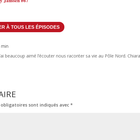
rry Janssen #67
R À TOUS LES ÉPISODES
1 min
j’ai beaucoup aimé l’écouter nous raconter sa vie au Pôle Nord. Chiar
AIRE
obligatoires sont indiqués avec
*