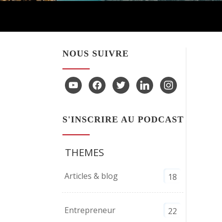
ou
diminuer
le
volume.
NOUS SUIVRE
youtube
facebook
twitter
linkedin
instagram
S'INSCRIRE AU PODCAST
THEMES
Articles & blog
18
Entrepreneur
22