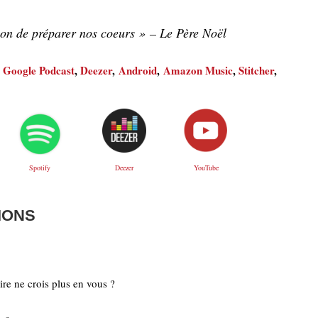
ion de préparer nos coeurs »
– Le Père Noël
,
Google Podcast
,
Deezer
,
Android
,
Amazon Music
,
Stitcher
,
Deezer
YouTube
Spotify
IONS
ire ne crois plus en vous ?