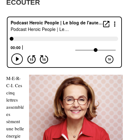
ECOUTER
M-E-R-
C-I. Ces
cinq
lettres
assemblé
es
sèment
une belle
énergie