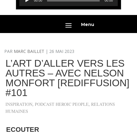
00:00
00:00
audio
Menu
PAR
MARC BAILLET
|
26 MAI 2023
L’ART D’ALLER VERS LES
AUTRES – AVEC NELSON
MONFORT [REDIFFUSION]
#101
INSPIRATION
,
PODCAST HEROIC PEOPLE
,
RELATIONS
HUMAINES
ECOUTER