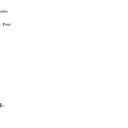
mains
e. Pour
I-