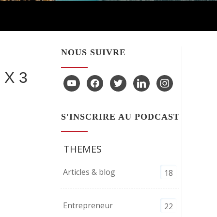
ou
diminuer
le
volume.
NOUS SUIVRE
 X 3
youtube
facebook
twitter
linkedin
instagram
S'INSCRIRE AU PODCAST
THEMES
Articles & blog
18
Entrepreneur
22