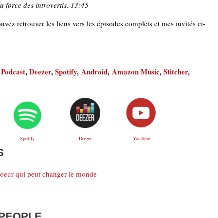
a force des introvertis. 13:45
vez retrouver les liens vers les épisodes complets et mes invités ci-
 Podcast
,
Deezer
,
Spotify
,
Android
,
Amazon Music
,
Stitcher
,
Deezer
YouTube
Spotify
S
n coeur qui peut changer le monde
 PEOPLE