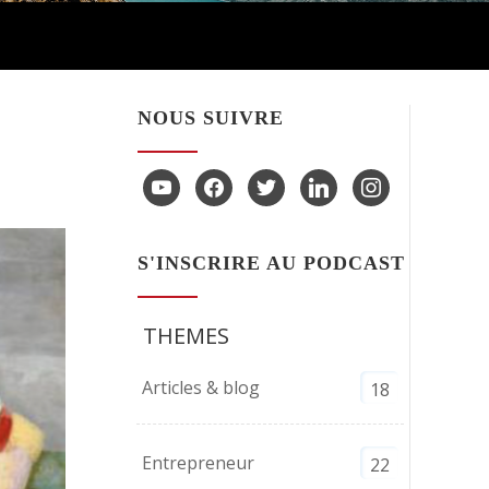
ou
diminuer
le
volume.
NOUS SUIVRE
youtube
facebook
twitter
linkedin
instagram
S'INSCRIRE AU PODCAST
THEMES
Articles & blog
18
Entrepreneur
22