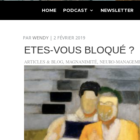
HOME
PODCAST
NEWSLETTER
PAR
WENDY
|
2 FÉVRIER 2019
ETES-VOUS BLOQUÉ ?
ARTICLES & BLOG
,
MAGNANIMITÉ
,
NEURO-MANAGEM