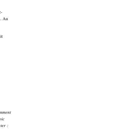
z-
é. Au
it
comment
oic
ter :