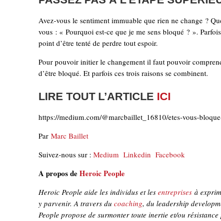
Avez-vous le sentiment immuable que rien ne change ? Que
vous : « Pourquoi est-ce que je me sens bloqué ? ». Parfois 
point d’être tenté de perdre tout espoir.
Pour pouvoir initier le changement il faut pouvoir comprend
d’être bloqué. Et parfois ces trois raisons se combinent.
LIRE TOUT L’ARTICLE
ICI
https://medium.com/@marcbaillet_16810/etes-vous-bloqu
Par
Marc Baillet
Suivez-nous sur :
Medium
Linkedin
Facebook
A propos de
Heroic People
Heroic People aide les individus et les
entreprises
à exprime
y parvenir. A travers du
coaching
, du leadership developm
People propose de surmonter toute inertie et/ou résistance