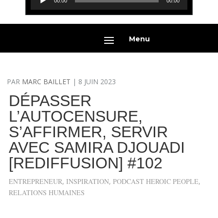
00:00
00:00
audio
Menu
PAR
MARC BAILLET
|
8 JUIN 2023
DÉPASSER
L’AUTOCENSURE,
S’AFFIRMER, SERVIR
AVEC SAMIRA DJOUADI
[REDIFFUSION] #102
ENTREPRENEUR
,
INSPIRATION
,
PODCAST HEROIC PEOPLE
,
RELATIONS HUMAINES