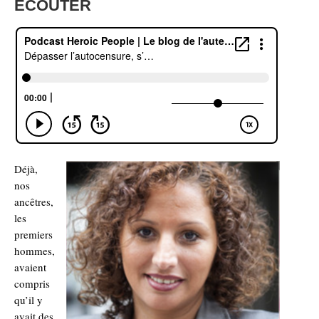
ECOUTER
Déjà,
nos
ancêtres,
les
premiers
hommes,
avaient
compris
qu’il y
avait des